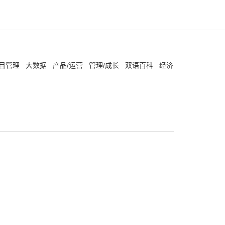
项目管理
大数据
产品/运营
管理/成长
双语百科
经济