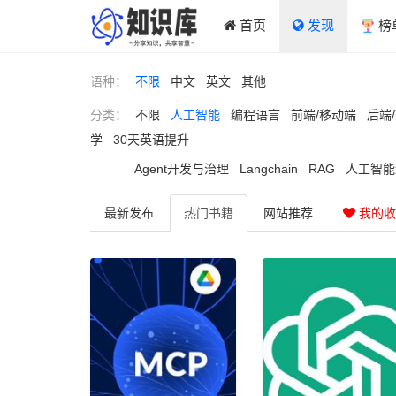
首页
发现
榜
语种：
不限
中文
英文
其他
分类：
不限
人工智能
编程语言
前端/移动端
后端
学
30天英语提升
Agent开发与治理
Langchain
RAG
人工智能
最新
发布
热门
书籍
网站
推荐
我的收