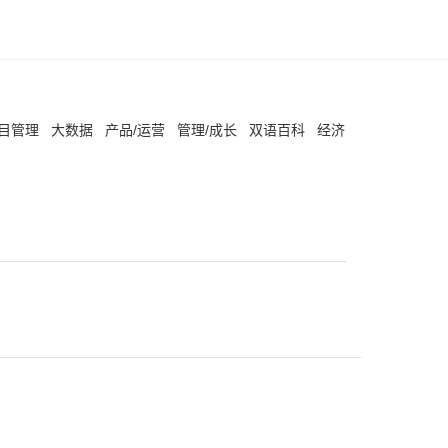
项目管理
大数据
产品/运营
管理/成长
双语百科
经济