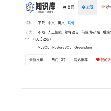
首页
发现
榜
语种：
不限
中文
英文
其他
分类：
不限
人工智能
编程语言
前端/移动端
后端
学
30天英语提升
MySQL
PostgreSQL
Greenplum
最新
发布
热门
书籍
网站
推荐
我的收