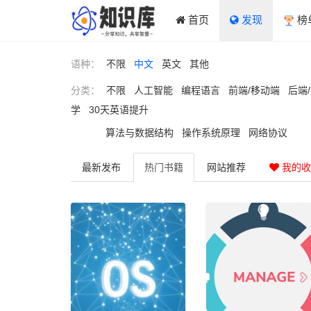
首页
发现
榜
语种：
不限
中文
英文
其他
分类：
不限
人工智能
编程语言
前端/移动端
后端
学
30天英语提升
算法与数据结构
操作系统原理
网络协议
最新
发布
热门
书籍
网站
推荐
我的收