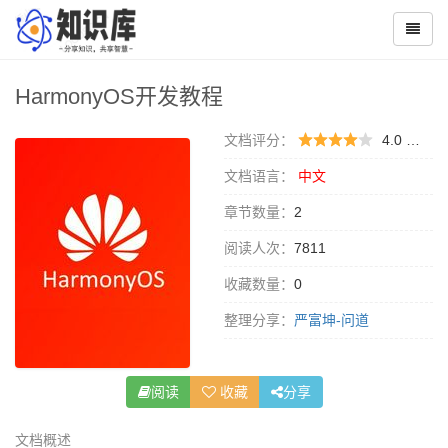
HarmonyOS开发教程
文档评分：
4.0 （
0 
文档语言：
中文
章节数量：
2
阅读人次：
7811
收藏数量：
0
整理分享：
严富坤-问道
阅读
收藏
分享
文档概述