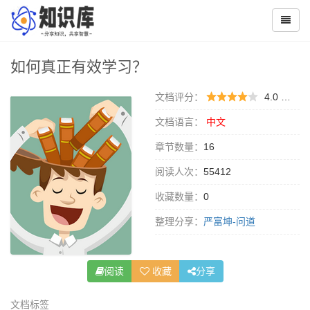
如何真正有效学习？
文档评分：
4.0 （
0 
文档语言：
中文
章节数量：
16
阅读人次：
55412
收藏数量：
0
整理分享：
严富坤-问道
阅读
收藏
分享
文档标签