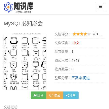
MySQL必知必会
文档评分：
4.0 （
0 
文档语言：
中文
章节数量：
1
阅读人次：
4749
收藏数量：
0
整理分享：
严富坤-问道
阅读
收藏
分享
文档概述