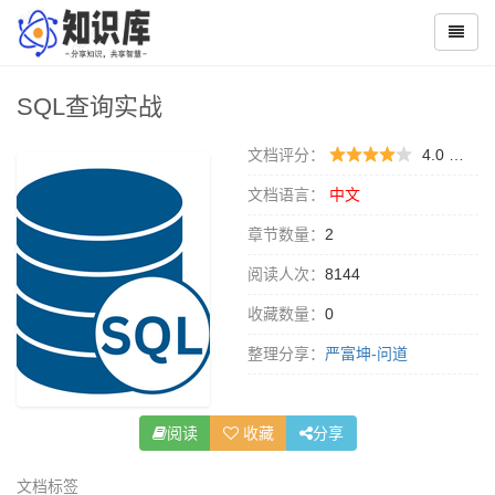
SQL查询实战
文档评分：
4.0 （
0 
文档语言：
中文
章节数量：
2
阅读人次：
8144
收藏数量：
0
整理分享：
严富坤-问道
阅读
收藏
分享
文档标签