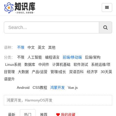
语种：
不限
中文
英文
其他
分类：
不限
人工智能
编程语言
前端/移动端
后端/架构
Linux系统
数据库
中间件
计算机基础
软件测试
系统运维/项
目管理
大数据
产品/运营
管理/成长
双语百科
经济学
30天英
语提升
Android
CSS教程
鸿蒙开发
Vue.js
鸿蒙开发，HarmonyOS开发
最新
热门
推荐
我的收藏