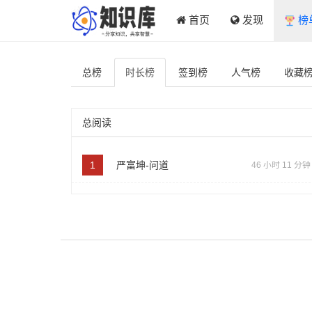
首页
发现
榜
总榜
时长
榜
签到
榜
人气
榜
收藏
总阅读
1
严富坤-问道
46 小时 11 分钟